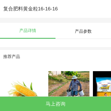
复合肥料黄金粒16-16-16
产品详情
产品参数
推荐产品
马上咨询
香糯玉米
4-1
复合肥料
21-9